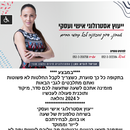
נגישו
©
קומסטא
פיתוח
מערכות
****במבצע ****
בתקופה כל כך סוערת, כשצריך לקבל החלטות לא פשוטות
ואתם מתלבטים לגבי הבאות
מזמינה אתכם לשעה שתעשה לכם סדר, מיקוד
ותוכנית פעולה לעכשיו
ל 2024 והלאה
***********************
ייעוץ אסטרולוגי אישי ועסקי
בשיחה טלפונית של שעה
או בזום, לבחירתכם
לייזר וממוקד
שממנה תצאו רגועים ובטוחים מה עליכם לעשות ומה לא