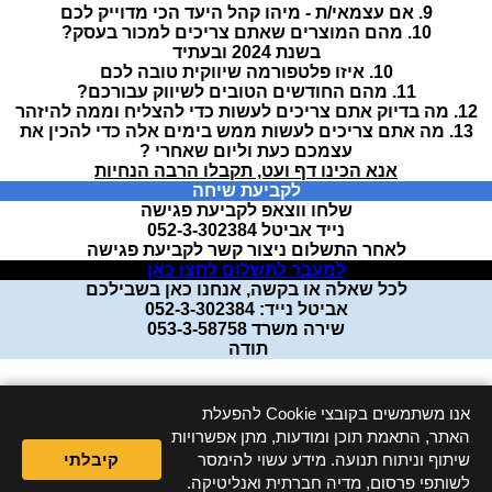
9. אם עצמאי/ת - מיהו קהל היעד הכי מדוייק לכם
10. מהם המוצרים שאתם צריכים למכור בעסק?
בשנת 2024 ובעתיד
10. איזו פלטפורמה שיווקית טובה לכם
11. מהם החודשים הטובים לשיווק עבורכם?
12. מה בדיוק אתם צריכים לעשות כדי להצליח וממה להיזהר
13. מה אתם צריכים לעשות ממש בימים אלה כדי להכין את
עצמכם כעת וליום שאחרי ?
אנא הכינו דף ועט, תקבלו הרבה הנחיות
לקביעת שיחה
שלחו ווצאפ לקביעת פגישה
נייד אביטל 052-3-302384
לאחר התשלום ניצור קשר לקביעת פגישה
למעבר לתשלום לחצו כאן
לכל שאלה או בקשה, אנחנו כאן בשבילכם
אביטל נייד: 052-3-302384
שירה משרד 053-3-58758
תודה
הצהרת נגישות
::
הצהרת פרטיות
אנו משתמשים בקובצי Cookie להפעלת
מערכת יצירת דפי נחיתה מבית שלח מסר
האתר, התאמת תוכן ומודעות, מתן אפשרויות
שיתוף וניתוח תנועה. מידע עשוי להימסר
קיבלתי
לשותפי פרסום, מדיה חברתית ואנליטיקה.