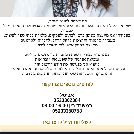
אני שמחה לפגוש אותך,
שמי אביטל לוביא כהן, ואני יועצת פאנג שווי ומומחית לאסטרולוגיה סינית מעל
לעשור.
בעבודתי אני מייעצת באופן פרטי לבתים ולעסקים, מלמדת בבתי ספר לעיצוב,
מעבירה סדנאות והרצאות לקהל הרחב, לחברות ולארגונים
ומייעצת באופן אישי לפי תאריך לידה.
פאנג שווי עבורי זו שפה המחברת בין אנשים לחללים
ומביאה אנרגיה של שפע, איזון ובריאות
בייעוץ אני מנגישה את הידע החשוב הזה
על מנת שכל אחת ואחת תוכל להביא לחיים שלה שמחה, אהבה ואושר.
זו התשוקה והשליחות שלי ואני עושה זאת באהבה רבה.
לפרטים נוספים צרו קשר
אביטל
0523302384
במשרד בין 08:00-16:00
05233358758
לשליחת מייל לחצו כאן