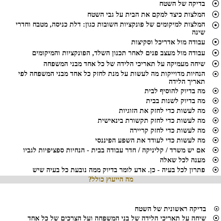
⦿
בדיקה של השטח
⦿
המלצות כיצד למקם את הבית על גבי השטח
המלצות למיקומים של פונקציות חשובות כגון: דלת כניסה, מטבח וחדרי
⦿
שינה
⦿
עבודה מול אדריכל וסקיצות
⦿
עבודה מול מעצב פנים לאחר תכנון השלד, הפונקציות והמיקומים
⦿
שיחה מעמיקה על תאריכי הלידה של כל אחד מבני המשפחה
הנחיות מדוייקות מה לעשות על מנת לחזק כל אחד מבני המשפחה לפי
⦿
תאריך הלידה
⦿
מה בדיוק להוסיף לבית
⦿
מה בדיוק לשנות בבית
⦿
מה לעשות כדי לחזק את הזוגיות
⦿
מה לעשות כדי לחזק תקשורת בינאישית
⦿
מה לעשות כדי לחזק קריירה
⦿
מה לעשות כדי לעודד את השפע הפיננסי
⦿
אם יש משרד / קליניקה / חדר עבודה בבית - הנחיות ספציפיות לגביו
⦿
מענה לכל שאלה
⦿
פתרון לכל בעיה - כן. אדע לומר בדיוק ממה נובעת כל בעיה שיש
מה הייעוץ כולל?
בדיקה ראשונית של השטח
⦿
⦿
שיחה על תאריכי הלידה של בני המשפחה ועל הצרכים של כל אחד